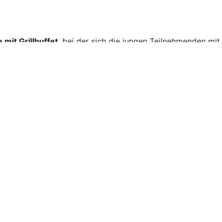
mit Grillbuffet
, bei der sich die jungen Teilnehmenden mi
s davon für das Wohl der Jugendlichen gesorgt.
hmenden, Helferinnen und Helfern sowie bei den Organisato
hwuchses stand und der dem Geist von Joachim Feldmann a