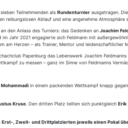
. sieben Teilnehmenden als
Rundenturnier
ausgetragen. Die
inen reibungslosen Ablauf und eine angenehme Atmosphäre 
 an den Anlass des Turniers: das Gedenken an
Joachim Fe
od im Jahr 2021 engagierte sich Feldmann mit außergewöhn
 am Herzen – als Trainer, Mentor und leidenschaftlicher Mot
r Schachclub Papenburg das Lebenswerk Joachim Feldmanns 
Wettkampf zu messen – ganz im Sinne von Feldmanns Vermäc
a Mohammadi
in einem packenden Wettkampf knapp gege
ustus Kruse
. Den dritten Platz teilten sich punktgleich
Erik
Erst-, Zweit- und Drittplatzierten jeweils einen Pokal üb