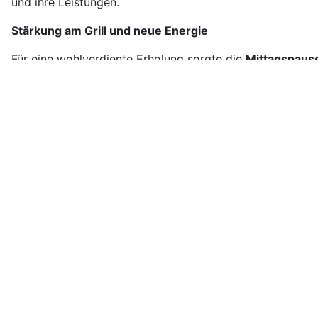
und ihre Leistungen.
Stärkung am Grill und neue Energie
Für eine wohlverdiente Erholung sorgte die
Mittagspause 
So wurde nicht nur am Schachbrett, sondern auch abseit
Der Schachclub Papenburg bedankt sich bei allen Teilne
Feldmann – ein Tag, der ganz im Zeichen des Schachnac
Siewe
Details
Zuletzt aktualisiert: 01. Mai 2025
Login Form
Benutzername
Passwort