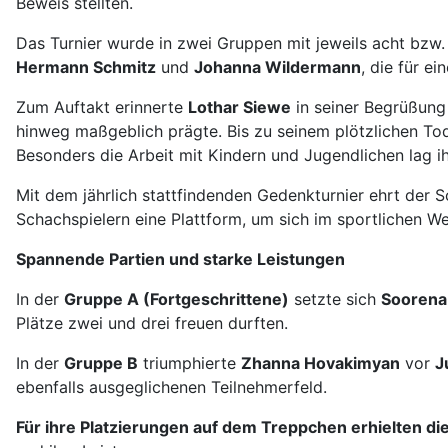
Beweis stellten.
Das Turnier wurde in zwei Gruppen mit jeweils acht bzw
Hermann Schmitz
und
Johanna Wildermann
, die für e
Zum Auftakt erinnerte
Lothar Siewe
in seiner Begrüßung
hinweg maßgeblich prägte. Bis zu seinem plötzlichen T
Besonders die Arbeit mit Kindern und Jugendlichen lag ihm
Mit dem jährlich stattfindenden Gedenkturnier ehrt de
Schachspielern eine Plattform, um sich im sportlichen 
Spannende Partien und starke Leistungen
In der
Gruppe A (Fortgeschrittene)
setzte sich
Sooren
Plätze zwei und drei freuen durften.
In der
Gruppe B
triumphierte
Zhanna Hovakimyan
vor
J
ebenfalls ausgeglichenen Teilnehmerfeld.
Für ihre Platzierungen auf dem Treppchen erhielten die 