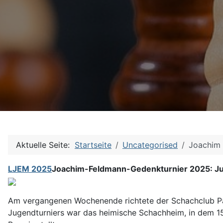
Aktuelle Seite:
Startseite
Uncategorised
Joachim 
LJEM 2025
Joachim-Feldmann-Gedenkturnier 2025: Ju
Am vergangenen Wochenende richtete der Schachclub P
Jugendturniers war das heimische Schachheim, in dem 15 