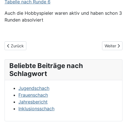
Tabelle nach Runde 6
Auch die Hobbyspieler waren aktiv und haben schon 3
Runden absolviert
Vorheriger Beitrag: Kennenlernturnier
Nächster Be
Zurück
Weiter
Beliebte Beiträge nach
Schlagwort
Jugendschach
Frauenschach
Jahresbericht
Inklusionsschach