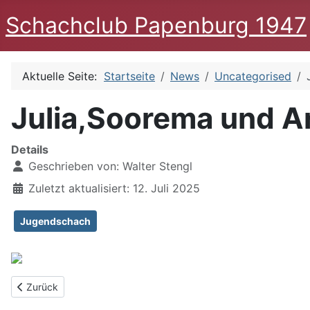
Schachclub Papenburg 1947
Aktuelle Seite:
Startseite
News
Uncategorised
Julia,Soorema und Ar
Details
Geschrieben von:
Walter Stengl
Zuletzt aktualisiert: 12. Juli 2025
Jugendschach
Vorheriger Beitrag: Paul Bemboom-Turnier 2025
Zurück