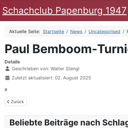
Schachclub Papenburg 1947
Aktuelle Seite:
Startseite
News
Uncategorised
Paul Bemboom-Turni
Details
Geschrieben von:
Walter Stengl
Zuletzt aktualisiert: 02. August 2025
a
Vorheriger Beitrag: Paul Bemboom Turnier 2025
Zurück
Beliebte Beiträge nach Schla