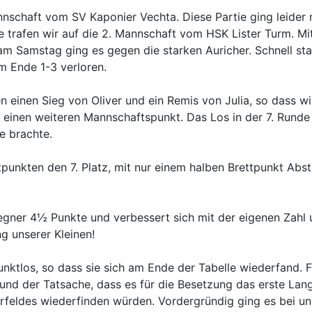
annschaft vom SV Kaponier Vechta. Diese Partie ging leider
de trafen wir auf die 2. Mannschaft vom HSK Lister Turm. M
am Samstag ging es gegen die starken Auricher. Schnell sta
m Ende 1-3 verloren.
einen Sieg von Oliver und ein Remis von Julia, so dass wi
d einen weiteren Mannschaftspunkt. Das Los in der 7. Runde
 brachte.
punkten den 7. Platz, mit nur einem halben Brettpunkt Absta
egner 4½ Punkte und verbessert sich mit der eigenen Zahl 
g unserer Kleinen!
unktlos, so dass sie sich am Ende der Tabelle wiederfand. F
d der Tatsache, dass es für die Besetzung das erste Langz
terfeldes wiederfinden würden. Vordergründig ging es bei 