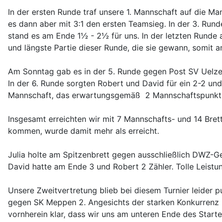
In der ersten Runde traf unsere 1. Mannschaft auf die M
es dann aber mit 3:1 den ersten Teamsieg. In der 3. Run
stand es am Ende 1½ - 2½ für uns. In der letzten Runde 
und längste Partie dieser Runde, die sie gewann, somit a
Am Sonntag gab es in der 5. Runde gegen Post SV Uelzen 
In der 6. Runde sorgten Robert und David für ein 2-2 un
Mannschaft, das erwartungsgemäß 2 Mannschaftspunkte
Insgesamt erreichten wir mit 7 Mannschafts- und 14 Brett
kommen, wurde damit mehr als erreicht.
Julia holte am Spitzenbrett gegen ausschließlich DWZ-G
David hatte am Ende 3 und Robert 2 Zähler. Tolle Leistun
Unsere Zweitvertretung blieb bei diesem Turnier leider p
gegen SK Meppen 2. Angesichts der starken Konkurrenz un
vornherein klar, dass wir uns am unteren Ende des Star