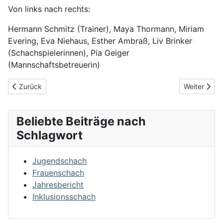
Von links nach rechts:
Hermann Schmitz (Trainer), Maya Thormann, Miriam
Evering, Eva Niehaus, Esther Ambraß, Liv Brinker
(Schachspielerinnen), Pia Geiger
(Mannschaftsbetreuerin)
Vorheriger Beitrag: Paul Bemboom-Turnier 2023
Nächster Be
Zurück
Weiter
Beliebte Beiträge nach
Schlagwort
Jugendschach
Frauenschach
Jahresbericht
Inklusionsschach