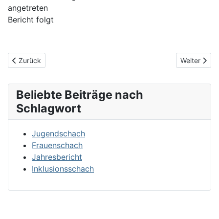
angetreten
Bericht folgt
Vorheriger Beitrag: 1. Offene Papenburger Jugendmeisterschaft
Nächster Be
Zurück
Weiter
Beliebte Beiträge nach
Schlagwort
Jugendschach
Frauenschach
Jahresbericht
Inklusionsschach