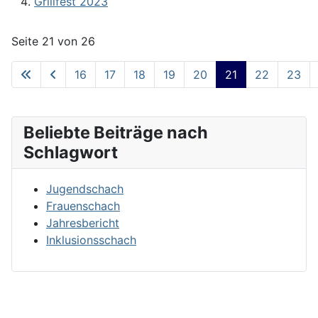
Grillfest 2023
Seite 21 von 26
16
17
18
19
20
21
22
23
Beliebte Beiträge nach
Schlagwort
Jugendschach
Frauenschach
Jahresbericht
Inklusionsschach